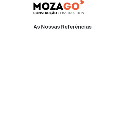
Pular para o conteúdo
Início
Curs
As Nossas Referências