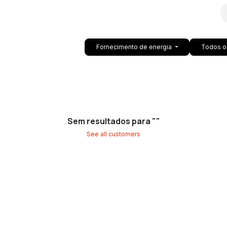
os
Empregos
Tickets
Documentos
Help
Fornecimento de energia
Todos o
Sem resultados para "
"
See all customers