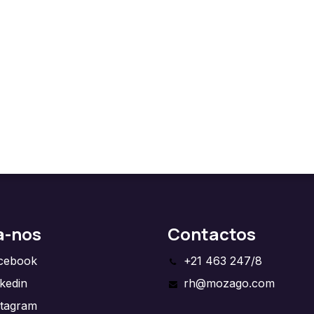
a-nos
Contactos
cebook
+21 463 247/8
nkedin
rh@mozago.com
stagram